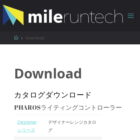
コ
ン
テ
ン
ツ
ホ
Download
へ
ー
ス
ム
キ
ッ
Download
プ
カタログダウンロード
PHAROSライティングコントローラー
Designer
デザイナーレンジカタロ
シリーズ
グ