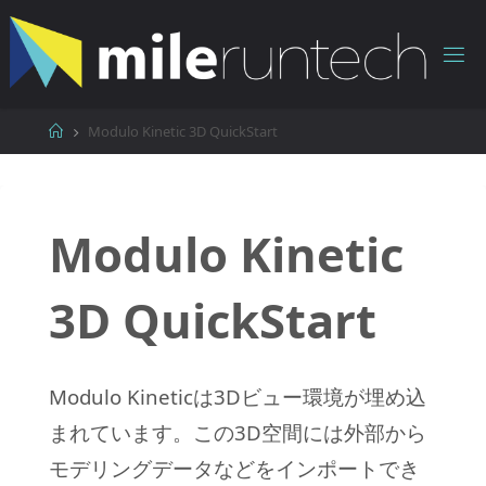
コ
ン
テ
ン
ツ
ホ
Modulo Kinetic 3D QuickStart
へ
ー
ス
ム
キ
ッ
Modulo Kinetic
プ
3D QuickStart
Modulo Kineticは3Dビュー環境が埋め込
まれています。この3D空間には外部から
モデリングデータなどをインポートでき