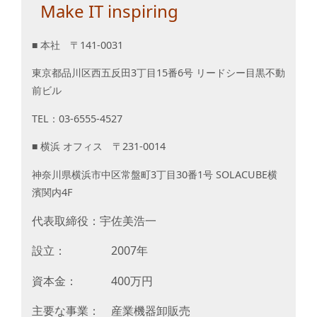
Make IT inspiring
■ 本社 〒
141-0031
東京都品川区西五反田
3
丁目
15
番
6
号 リードシー目黒不動
前ビル
TEL
：
03-6555-4527
■ 横浜 オフィス 〒
231-0014
神奈川県横浜市中区常盤町
3
丁目
30
番
1
号
SOLACUBE
横
濱関内
4F
代表取締役：宇佐美浩一
設立： 2007年
資本金： 400万円
主要な事業： 産業機器卸販売