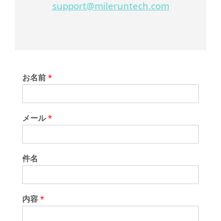
support@mileruntech.com
お名前
*
メール
*
件名
内容
*