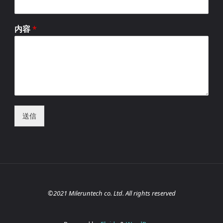
内容
*
送信
©2021 Mileruntech co. Ltd. All rights reserved