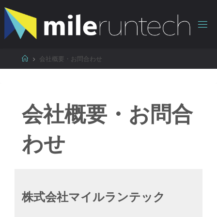
コ
ン
テ
ン
ツ
ホ
会社概要・お問合わせ
へ
ー
ス
ム
キ
ッ
会社概要・お問合
プ
わせ
株式会社マイルランテック