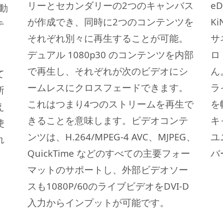
リーとセカンダリーの2つのキャンバス
e
動
が作成でき、同時に2つのコンテンツを
K
テ
それぞれ別々に再生することが可能。
サ
デュアル 1080p30 のコンテンツを内部
ロ
で再生し、それぞれが次のビデオにシ
ん
て
ームレスにクロスフェードできます。
ラ
所
これはつまり4つのストリームを再生で
を
え
きることを意味します。
ビデオコンテ
キ
使
ンツは、
H.264/MPEG-4 AVC、MJPEG、
ユ
れ
QuickTime などのすべての主要フォー
バ
。
マットのサポートし、外部ビデオソー
スも1080P/60のライブビデオをDVI-D
入力からインプットが可能です。