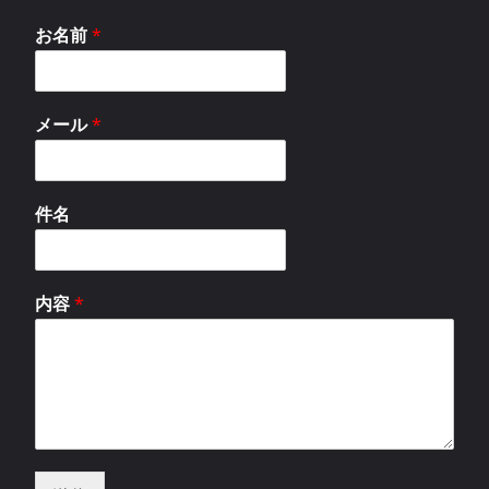
お名前
*
メール
*
件名
内容
*