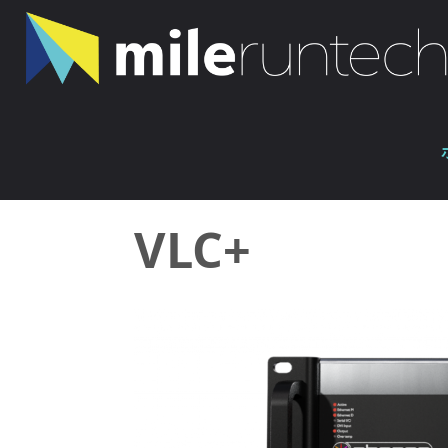
コ
ン
テ
ン
ホ
ツ
VLC+
ー
へ
ム
ス
キ
VLC+
ッ
プ