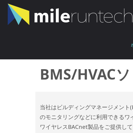
コ
ン
テ
ン
ホ
ツ
BMS/HVACソリューション
ー
へ
ム
ス
キ
BMS/HVA
ッ
プ
当社はビルディングマネージメント(B
のモニタリングなどに利用できるワイ
ワイヤレスBACnet製品をご提供し