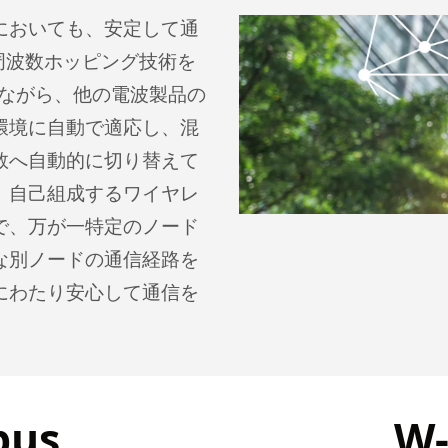
においても、安定して通
自周波数ホッピング技術を
りながら、他の電波製品の
環境に自動で適応し、混
数へ自動的に切り替えて
、自己組成するワイヤレ
で、万が一特定のノード
な別ノードの通信経路を
にわたり安心して通信を
bus
W-