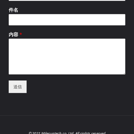
件名
内容
*
送信
©2021 Mileruntech co. Ltd. All rights reserved