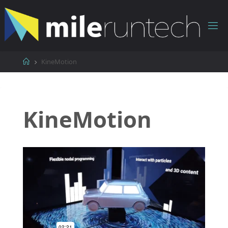
コ
ン
テ
ン
ツ
ホ
KineMotion
へ
ー
ス
ム
キ
ッ
KineMotion
プ