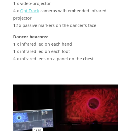
1 x video-projector
4 x
OptiTrack
cameras with embedded infrared
projector
12 x passive markers on the dancer’s face
Dancer beacons:
1 x infrared led on each hand
1 x infrared led on each foot
4 x infrared leds on a panel on the chest