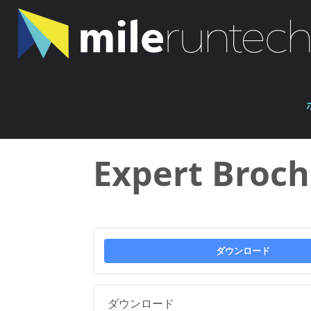
コ
ン
テ
ン
ホ
ツ
ファイル
Expert Brochure
ー
へ
ム
ス
キ
Expert Broc
ッ
プ
ダウンロード
ダウンロード