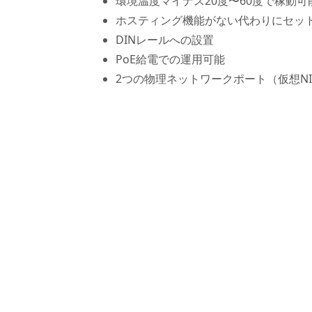
環境温度マイナス20度〜60度で稼動
ホスティング機能がない代わりにセッ
DINレールへの設置
PoE給電での運用可能
2つの物理ネットワークポート（仮想N