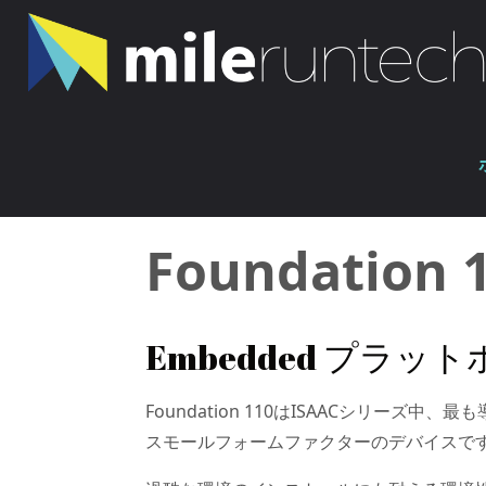
コ
ン
テ
ン
ホ
ツ
Foundation 110
ー
へ
ム
ス
キ
Foundation 
ッ
プ
Embedded プラッ
Foundation 110はISAACシリーズ中
スモールフォームファクターのデバイスで