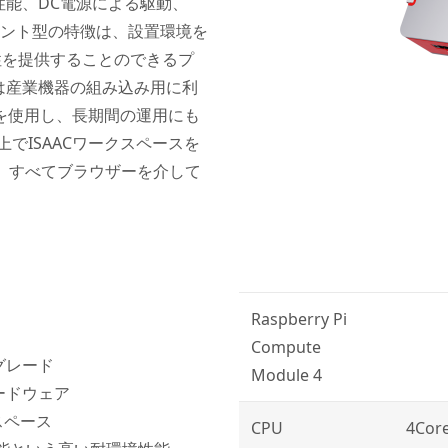
性能、DC電源による駆動、
ウント型の特徴は、設置環境を
便性を提供することのできるプ
は産業機器の組み込み用に利
を使用し、長期間の運用にも
でISAACワークスペースを
は、すべてブラウザーを介して
Raspberry Pi
Compute
グレード
Module 4
ードウェア
クスペース
CPU
4Core