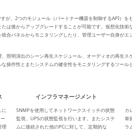
ですが、2つのモジュール（パートナー機器を制御するAPI）を
または後からアップグレードすることが可能です。仮想化技術
を統合パネルからモニタリングしたり、管理ユーザー自身がエ
理、照明演出のシーン再生スケジュール、オーディオの再生ス
ルな操作性とまたシステムの健全性をモニタリングするツール
ス
インフラマネージメント
しに
SNMPを使用してネットワークスイッチの状態
カ
ワー
監視、UPSの状態監視を行います。またシステ
単
管理
ムに接続された他のPCに対して、定期的な
ラ