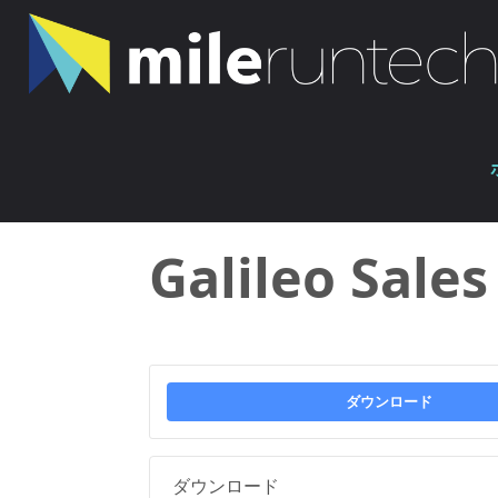
コ
ン
テ
ン
ホ
ツ
ファイル
Galileo Sales Flyer
ー
へ
ム
ス
キ
Galileo Sales
ッ
プ
ダウンロード
ダウンロード