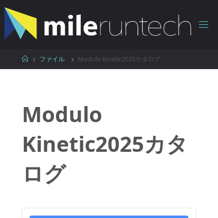
コ
ン
テ
ン
ツ
ホ
ファイル
Modulo Kinetic2025カタログ
へ
ー
ス
ム
キ
ッ
Modulo
プ
Kinetic2025カタ
ログ