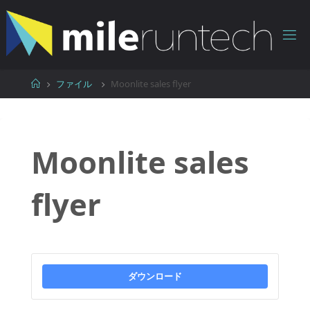
コ
ン
テ
ン
ツ
ホ
ファイル
Moonlite sales flyer
へ
ー
ス
ム
キ
ッ
Moonlite sales
プ
flyer
ダウンロード