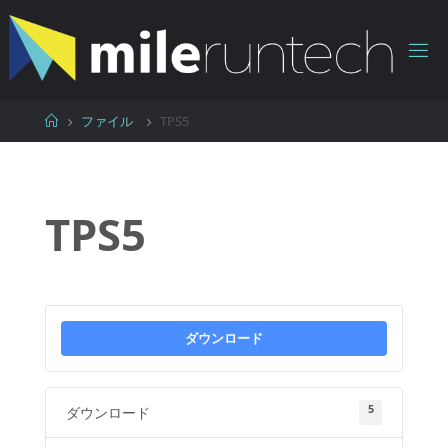
コ
ン
テ
ン
ツ
ホ
ファイル
TPS5
へ
ー
ス
ム
キ
ッ
TPS5
プ
ダウンロード
5
ダウンロード