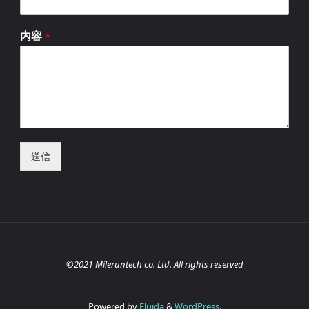
内容
*
送信
©2021 Mileruntech co. Ltd. All rights reserved
Powered by
Fluida
&
WordPress.