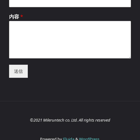
内容
*
送信
©2021 Mileruntech co. Ltd. All rights reserved
Powered by
Fluida
&
WordPress.