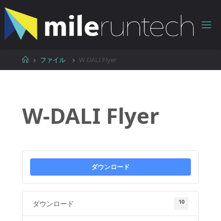
コ
ン
テ
ン
ツ
ホ
ファイル
W-DALI Flyer
へ
ー
ス
ム
キ
ッ
W-DALI Flyer
プ
ダウンロード
10
ダウンロード