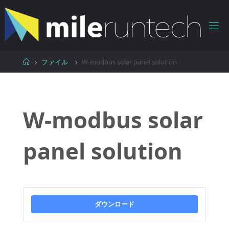
コ
ン
テ
ン
ツ
ホ
ファイル
W-modbus solar panel solution
へ
ー
ス
ム
キ
ッ
W-modbus solar
プ
panel solution
ダウンロード