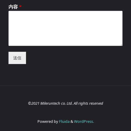
内容
*
送信
©2021 Mileruntech co. Ltd. All rights reserved
Powered by
Fluida
&
WordPress.