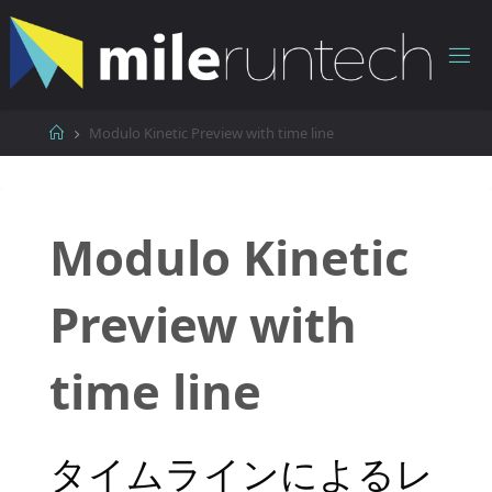
コ
ン
テ
ン
ツ
ホ
Modulo Kinetic Preview with time line
へ
ー
ス
ム
キ
ッ
Modulo Kinetic
プ
Preview with
time line
タイムラインによるレ