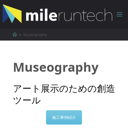
コ
ン
テ
ン
ツ
ホ
Museography
へ
ー
ス
ム
キ
ッ
Museography
プ
アート展示のための創造
ツール
施工事例紹介