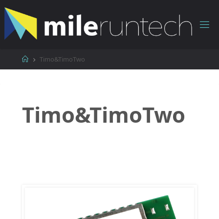
コ
ン
テ
ン
ツ
ホ
Timo&TimoTwo
へ
ー
ス
ム
キ
ッ
Timo&TimoTwo
プ