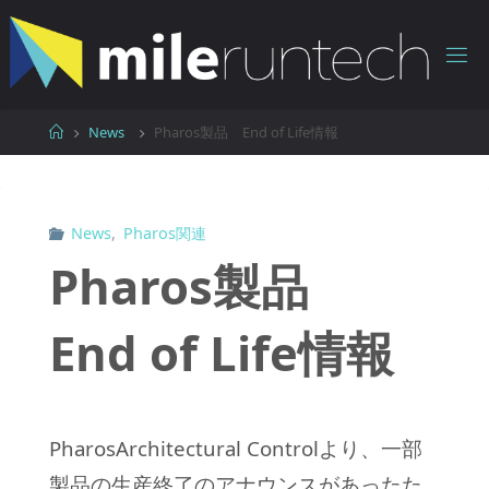
コ
ン
テ
ン
ツ
ホ
News
Pharos製品 End of Life情報
へ
ー
ス
ム
キ
ッ
News
,
Pharos関連
プ
Pharos製品
End of Life情報
PharosArchitectural Controlより、一部
製品の生産終了のアナウンスがあったた