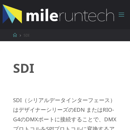
コ
ン
テ
ン
ツ
ホ
SDI
へ
ー
ス
ム
キ
ッ
SDI
プ
SDI（シリアルデータインターフェース）
はデザイナーシリーズのEDN またはRIO-
G4のDMXポートに接続することで、DMX
プロトコルをSPIプロトコルに変換するア