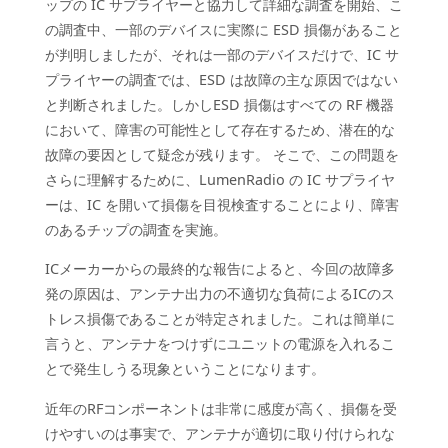
ップの IC サプライヤーと協力して詳細な調査を開始、こ
の調査中、一部のデバイスに実際に ESD 損傷があること
が判明しましたが、それは一部のデバイスだけで、IC サ
プライヤーの調査では、ESD は故障の主な原因ではない
と判断されました。しかしESD 損傷はすべての RF 機器
において、障害の可能性として存在するため、潜在的な
故障の要因として疑念が残ります。 そこで、この問題を
さらに理解するために、LumenRadio の IC サプライヤ
ーは、IC を開いて損傷を目視検査することにより、障害
のあるチップの調査を実施。
ICメーカーからの最終的な報告によると、今回の故障多
発の原因は、アンテナ出力の不適切な負荷によるICのス
トレス損傷であることが特定されました。これは簡単に
言うと、アンテナをつけずにユニットの電源を入れるこ
とで発生しうる現象ということになります。
近年のRFコンポーネントは非常に感度が高く、損傷を受
けやすいのは事実で、アンテナが適切に取り付けられな