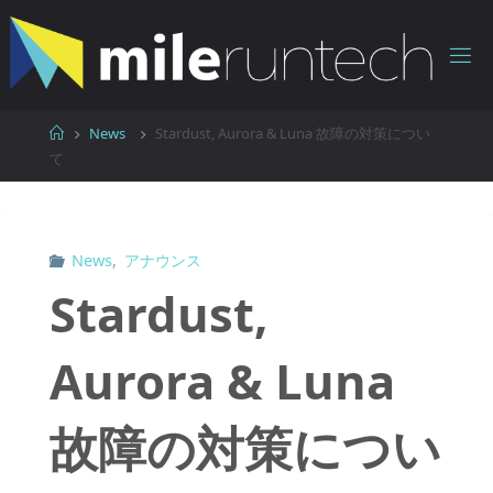
コ
ン
テ
ン
ツ
ホ
News
Stardust, Aurora & Luna 故障の対策につい
へ
ー
て
ス
ム
キ
ッ
News
,
アナウンス
プ
Stardust,
Aurora & Luna
故障の対策につい