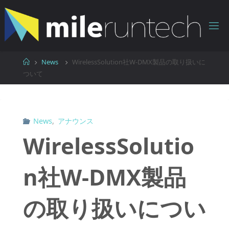
コ
ン
テ
ン
ツ
ホ
News
WirelessSolution社W-DMX製品の取り扱いに
へ
ー
ついて
ス
ム
キ
ッ
News
,
アナウンス
プ
WirelessSolutio
n社W-DMX製品
の取り扱いについ