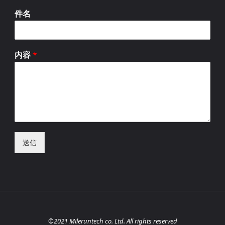
件名
内容
*
送信
©2021 Mileruntech co. Ltd. All rights reserved