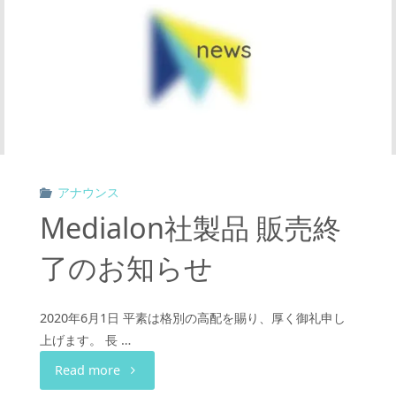
ヤ
レ
ス
デ
ィ
アナウンス
マ
Medialon社製品 販売終
ー
了のお知らせ
販
売
2020年6月1日 平素は格別の高配を賜り、厚く御礼申し
上げます。 長 …
終
"Medialon
Read more
了