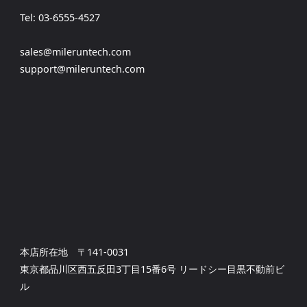
ブ
Tel: 03-6555-4527
ル
sales@mileruntech.com
販
support@mileruntech.com
売
終
了
の
お
知
本店所在地 〒141-0031
東京都品川区西五反田3丁目15番6号 リードシー目黒不動前ビ
ら
ル
せ"