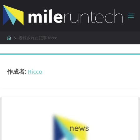
コ
ン
テ
ン
ツ
ホ
投稿された記事 Ricco
へ
ー
ス
ム
キ
ッ
作成者:
Ricco
プ