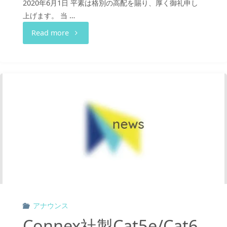
2020年6月1日 平素は格別の高配を賜り、厚く御礼申し
上げます。 当 …
せ"
"KissBox
Read more
製
品
販
売
終
了
の
アナウンス
お
Connex社製Cat5e/Cat6