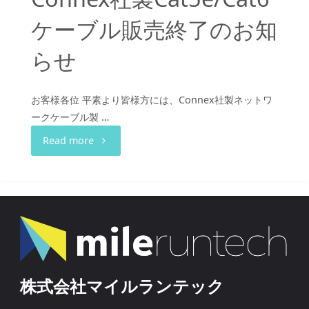
知
ケーブル販売終了のお知
ら
らせ
せ"
お客様各位 平素より皆様方には、Connex社製ネットワ
ークケーブル製 …
"Connex
Read more
社
製
Cat5e/Cat6
ケ
株式会社マイルランテック
ー