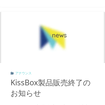
社
の
製
お
品
知
販
ら
売
せ"
終
了
アナウンス
の
KissBox製品販売終了の
お
お知らせ
知
ら