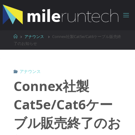
コ
ン
テ
ン
ツ
ホ
アナウンス
Connex社製Cat5e/Cat6ケーブル販売終
へ
ー
了のお知らせ
ス
ム
キ
ッ
アナウンス
プ
Connex社製
Cat5e/Cat6ケー
ブル販売終了のお