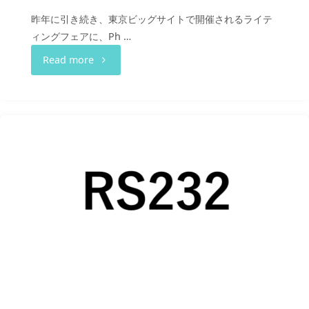
ア
昨年に引き続き、東京ビッグサイトで開催されるライテ
ィングフェアに、Ph …
イ
"Lighting
Read more
ン
Fair
ス
2024"
ト
ー
ル
キ
ッ
ト
リ