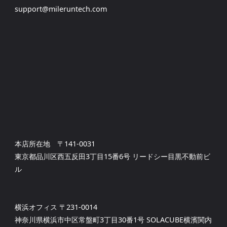
ル
support@mileruntech.com
ゲ
更
ー
新"
シ
ョ
本店所在地 〒141-0031
ン
東京都品川区西五反田3丁目15番6号 リードシー目黒不動前ビ
ル
横浜オフィス 〒231-0014
神奈川県横浜市中区常盤町3丁目30番1号 SOLACUBE横濱関内