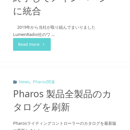
に統合
2019年から当社が取り組んでまいりました
LumenRadio社のワ …
"MIRA-
Read more
mesh
専
用
News
,
Pharos関連
Pharos 製品全製品のカ
ペ
タログを刷新
ー
ジ
Pharosライティングコントローラーのカタログを最新版