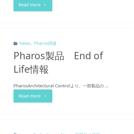
"DMX
Read more
り
ユ
扱
ー
い
テ
News
,
Pharos関連
に
Pharos製品 End of
ィ
つ
Life情報
リ
い
テ
て"
PharosArchitectural Controlより、一部製品の …
ィ
"Pharos
Read more
ー
製
製
品
品