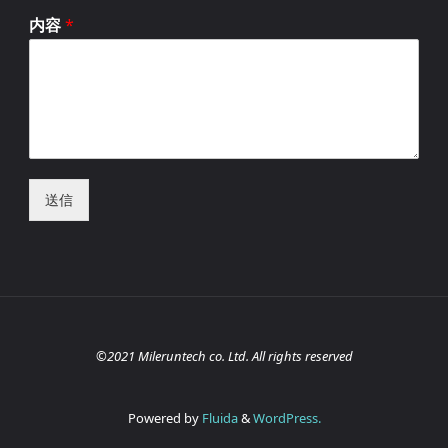
内容
*
送信
©2021 Mileruntech co. Ltd. All rights reserved
Powered by
Fluida
&
WordPress.