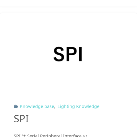
Modbus
グ
ジ
フ
を
に
ァ
刷
統
ー
新"
合"
ム
ウ
ェ
ア
Knowledge base
,
Lighting Knowledge
ア
SPI
ッ
プ
SPI は Serial Peripheral Interface の …