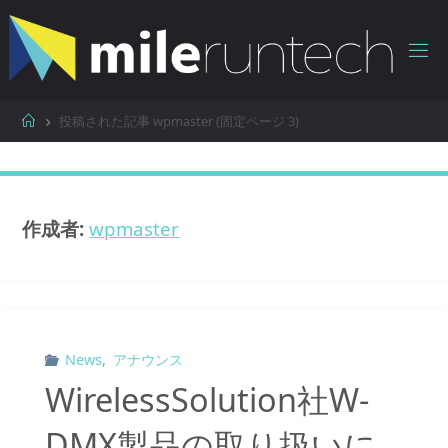
コ
ン
テ
ン
ツ
ホ
投稿された記事 wpmaster
(固定ページ 3)
へ
ー
ス
ム
キ
ッ
作成者:
wpmaster
プ
News
,
アナウンス
WirelessSolution社W-
DMX製品の取り扱いに