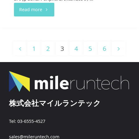
"SPI"
デ
Read more
ー
ト
1
2
3
4
5
6
に
投
よ
る
稿
マ
株式会社マイルランテック
ナ
ニ
ュ
Tel: 03-6555-4527
ビ
ア
sales@mileruntech.com