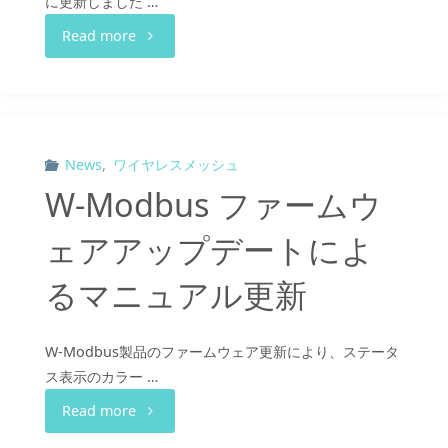
に更新しました …
\”mileradiomodule.jp
"Pharos
Read more
を
製
終
品
了
全
News
,
ワイヤレスメッシュ
し
W-Modbus ファームウ
製
て
ェアアップデートによ
品
メ
るマニュアル更新
の
イ
カ
ン
W-Modbus製品のファームウェア更新により、ステータ
ス表示のカラー …
タ
ペ
"W-
Read more
ロ
ー