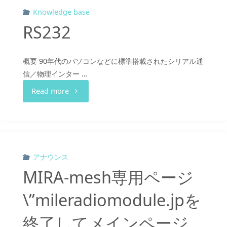
Knowledge base
リ
RS232
ー
概要 90年代のパソコンなどに標準搭載されたシリアル通
ス"
信／物理インター …
"RS232"
Read more
アナウンス
MIRA-mesh専用ページ
\”mileradiomodule.jpを
終了してメインページ