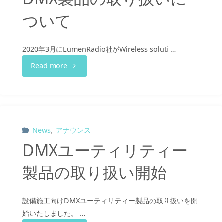
ついて
2020年3月にLumenRadio社がWireless soluti …
"WirelessSolution
Read more
社
W-
DMX
News
,
アナウンス
DMXユーティリティー
製
製品の取り扱い開始
品
の
設備施工向けDMXユーティリティー製品の取り扱いを開
始いたしました。 …
取