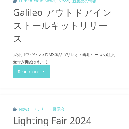
End
LumenRadio News
,
News
,
新製品の情報
Galileo アウトドアイン
の
of
ストールキットリリー
取
Life
ス
り
情
扱
報"
屋外用ワイヤレスDMX製品ガリレオの専用ケースの注文
い
受付が開始されまし …
"Galileo
Read more
開
ア
始"
ウ
ト
News
,
セミナー・展示会
Lighting Fair 2024
ド