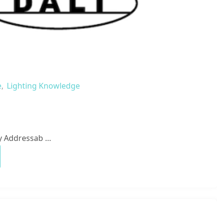
e
,
Lighting Knowledge
y Addressab …
"