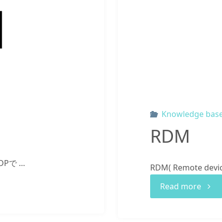
Knowledge bas
RDM
DPで …
RDM( Remote dev
"RDM
Read more