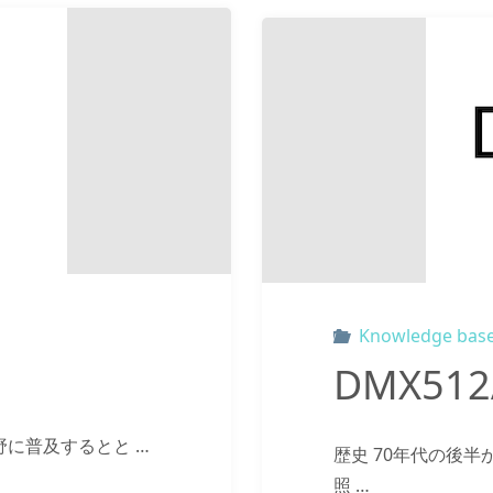
Knowledge bas
DMX512
野に普及するとと …
歴史 70年代の後
照 …