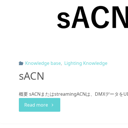
Knowledge base
,
Lighting Knowledge
sACN
概要 sACNまたはstreamingACNは、DMXデータをU
"sACN"
Read more