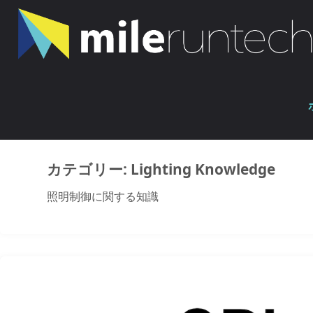
コ
ン
テ
ン
ホ
ツ
Archive for category "Lighting Knowledge"
ー
へ
ム
ス
キ
ッ
カテゴリー:
Lighting Knowledge
プ
照明制御に関する知識