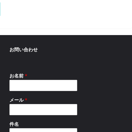
512A"
お問い合わせ
お名前
*
メール
*
件名