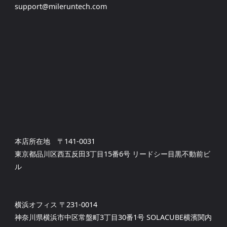
support@mileruntech.com
ゲ
ー
シ
ョ
本店所在地 〒141-0031
ン
東京都品川区西五反田3丁目15番6号 リードシー目黒不動前ビ
ル
横浜オフィス 〒231-0014
神奈川県横浜市中区常盤町3丁目30番1号 SOLACUBE横濱関内