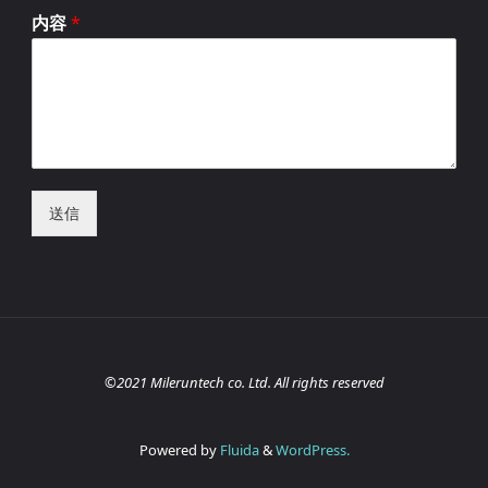
内容
*
送信
©2021 Mileruntech co. Ltd. All rights reserved
Powered by
Fluida
&
WordPress.