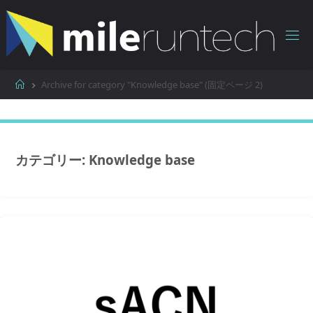
コ
ン
テ
ン
ツ
ホ
Archive for category "Knowledge base"
(固定ページ 2)
へ
ー
ス
ム
キ
ッ
カテゴリー:
Knowledge base
プ