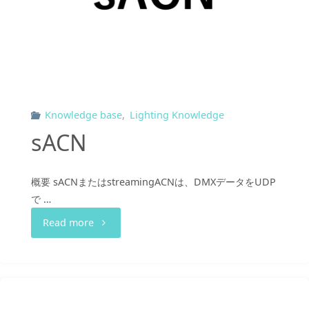
Knowledge base
,
Lighting Knowledge
sACN
概要 sACNまたはstreamingACNは、DMXデータをUDP
で …
"sACN"
Read more