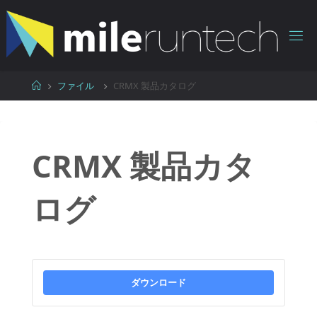
コ
ン
テ
ン
ツ
ホ
ファイル
CRMX 製品カタログ
へ
ー
ス
ム
キ
ッ
CRMX 製品カタ
プ
ログ
ダウンロード