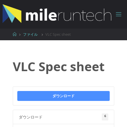
コ
ン
テ
ン
ツ
ホ
ファイル
VLC Spec sheet
へ
ー
ス
ム
キ
ッ
VLC Spec sheet
プ
ダウンロード
6
ダウンロード