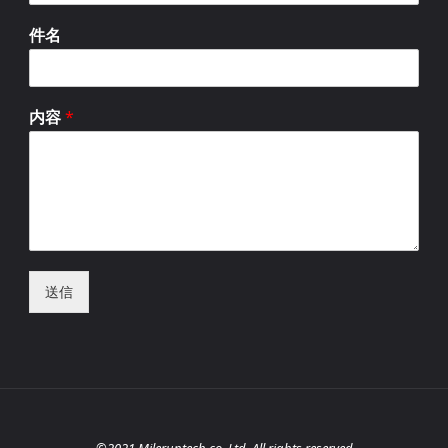
件名
内容
*
送信
©2021 Mileruntech co. Ltd. All rights reserved