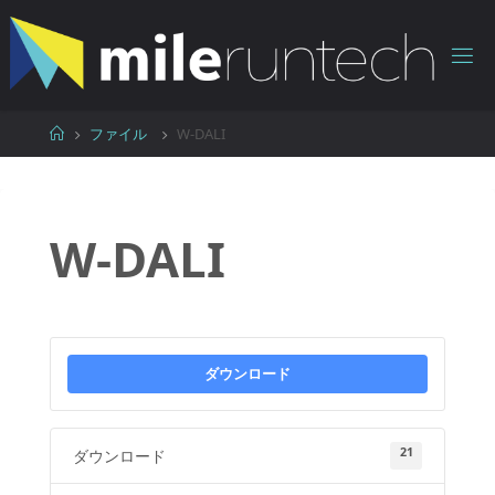
コ
ン
テ
ン
ツ
ホ
ファイル
W-DALI
へ
ー
ス
ム
キ
ッ
W-DALI
プ
ダウンロード
21
ダウンロード