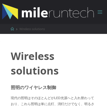
コ
ン
テ
ン
ツ
ホ
Wireless solutions
へ
ー
ス
ム
キ
ッ
Wireless
プ
solutions
照明のワイヤレス制御
現代の照明はそのほとんどがLED光源へと入れ替わって
おり、これら照明は単に点灯、消灯だけでなく、明るさ