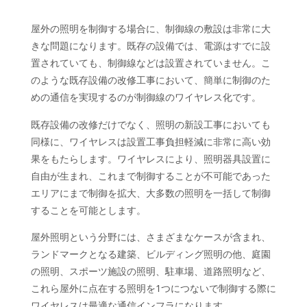
屋外の照明を制御する場合に、制御線の敷設は非常に大
きな問題になります。既存の設備では、電源はすでに設
置されていても、制御線などは設置されていません。こ
のような既存設備の改修工事において、簡単に制御のた
めの通信を実現するのが制御線のワイヤレス化です。
既存設備の改修だけでなく、照明の新設工事においても
同様に、ワイヤレスは設置工事負担軽減に非常に高い効
果をもたらします。ワイヤレスにより、照明器具設置に
自由が生まれ、これまで制御することが不可能であった
エリアにまで制御を拡大、大多数の照明を一括して制御
することを可能とします。
屋外照明という分野には、さまざまなケースが含まれ、
ランドマークとなる建築、ビルディング照明の他、庭園
の照明、スポーツ施設の照明、駐車場、道路照明など、
これら屋外に点在する照明を1つにつないで制御する際に
ワイヤレスは最適な通信インフラになります