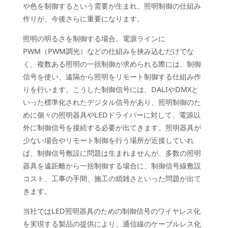
や色を制御するという需要が生まれ、照明制御の仕組み
作りが、今後さらに重要になります。
照明の明るさを制御する場合、電源ラインに
PWM（PWM調光）などの仕組みを挟み込むだけでな
く、複数ある照明の一括制御が求められる際には、制御
信号を使い、遠隔から照明をリモート制御する仕組み作
りを行います。こうした制御信号には、DALIやDMXと
いった標準化されたデジタル信号があり、照明制御のた
めに個々の照明器具やLEDドライバーに対して、電源以
外に制御信号を接続する必要が出てきます。照明器具が
少ない場合やリモート制御を行う場所が近接していれ
ば、制御信号敷設に問題は生まれませんが、多数の照明
器具を遠距離から一括制御する場合に、制御信号線敷設
コスト、工事の手間、施工の煩雑さといった問題が出て
きます。
当社ではLED照明器具のための制御信号のワイヤレス化
を実現する製品の提供により、通信線のケーブルレス化