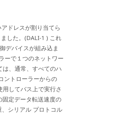
短いアドレスが割り当てら
た。(DALI-1 ) これ
制御デバイスが組み込ま
ーラーで１つのネットワー
ては、通常、すべてのハ
Iコントローラーからの
使用してバス上で実行さ
秒の固定データ転送速度の
重、シリアル プロトコル
。