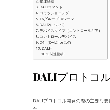
物理接続
DALIコマンド
コミッショニング
16グループ16シーン
DALI2について
デバイスタイプ（コントロールギア）
コントロールデバイス
D4i（DALI for IoT)
DALI+
関連投稿:
DALIプロトコ
DALIプロトコル開発の際の主要な
た。