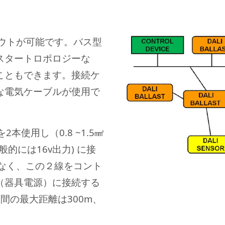
アウトが可能です。バス型
スタートロポロジーな
こともできます。接続ケ
な電気ケーブルが使用で
2本使用し（0.8 ~1.5㎟
一般的には16v出力) に接
はなく、この２線をコント
ー（器具電源）に接続する
間の最大距離は300m、