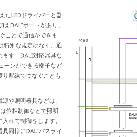
備えたLEDドライバーと器
えDALIポートがあり、
つなぐことで通信ができま
ては特別な規定はなく、通
ます。DALI対応器具な
チェーンができる端子など
渡り配線でつなぐことも
D電源や照明器具などは、
たは位相制御などで照明
に入れて制御をします。
具同様にDALIバスライ