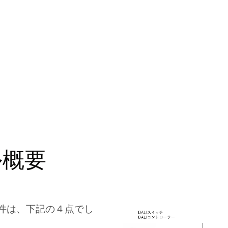
ル概要
要件は、下記の４点でし