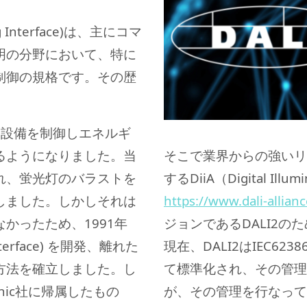
hting Interface)は、主にコマ
明の分野において、特に
制御の規格です。その歴
明設備を制御しエネルギ
るようになりました。当
そこで業界からの強いリ
れ、蛍光灯のバラストを
するDiiA（Digital Illumin
しました。しかしそれは
https://www.dali-allian
かったため、1991年
ジョンであるDALI2
 Interface) を開発、離れた
現在、DALI2は
IEC62
方法を確立しました。し
て標準化され、その管理
nic社に帰属したもの
が、その管理を行なって