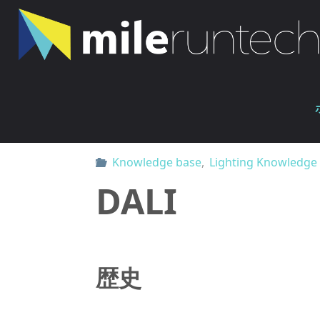
コ
ン
テ
ン
ホ
ツ
Knowledge base
DALI
ー
へ
ム
ス
キ
Knowledge base
,
Lighting Knowledge
ッ
DALI
プ
歴史