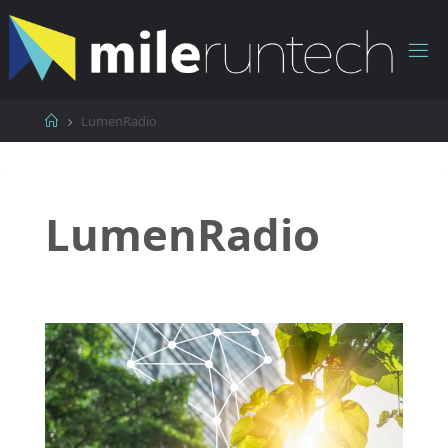
コ
ン
テ
ン
ツ
ホ
LumenRadio
へ
ー
ス
ム
キ
ッ
LumenRadio
プ