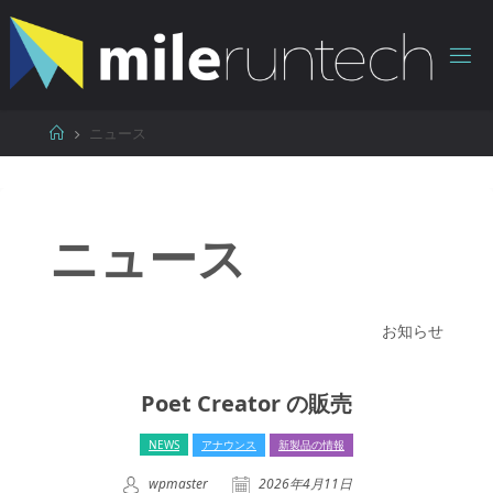
コ
ン
テ
ン
ツ
ホ
ニュース
へ
ー
ス
ム
キ
ッ
ニュース
プ
お知らせ
Poet Creator の販売
NEWS
アナウンス
新製品の情報
wpmaster
2026年4月11日