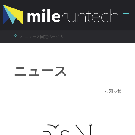
コ
ン
テ
ン
ツ
ホ
ニュース
固定ページ 3
へ
ー
ス
ム
キ
ッ
ニュース
プ
お知らせ