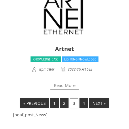
Artnet
KNOWLEDGE BASE
LIGHTING KNOWLEDGE
wpmaster
2022年9月15日
Read More
« PREVIOUS
1
2
3
4
NEXT »
[pgaf_post_News]