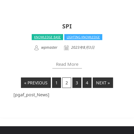
SPI
KNOWLEDGE BASE
LIGHTING KNOWLEDGE
wpmaster
2023年8月3日
Read More
« PREVIOUS
1
2
3
4
NEXT »
[pgaf_post_News]