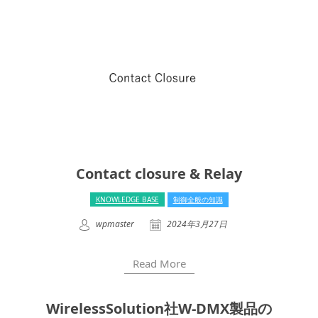
Contact closure & Relay
KNOWLEDGE BASE
制御全般の知識
wpmaster
2024年3月27日
Read More
WirelessSolution社W-DMX製品の