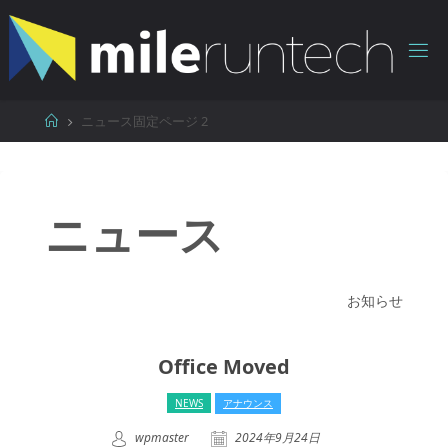
コ
ン
テ
ン
ツ
ホ
ニュース
固定ページ 2
へ
ー
ス
ム
キ
ッ
ニュース
プ
お知らせ
Office Moved
NEWS
アナウンス
wpmaster
2024年9月24日