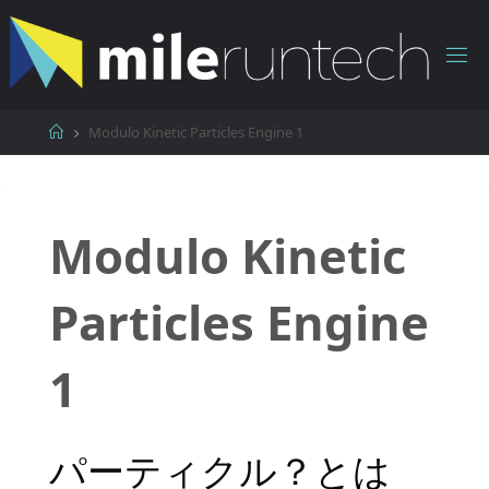
コ
ン
テ
ン
ツ
ホ
Modulo Kinetic Particles Engine 1
へ
ー
ス
ム
キ
ッ
Modulo Kinetic
プ
Particles Engine
1
パーティクル？とは